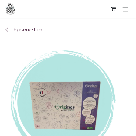
Se rendre au contenu
Epicerie-fine