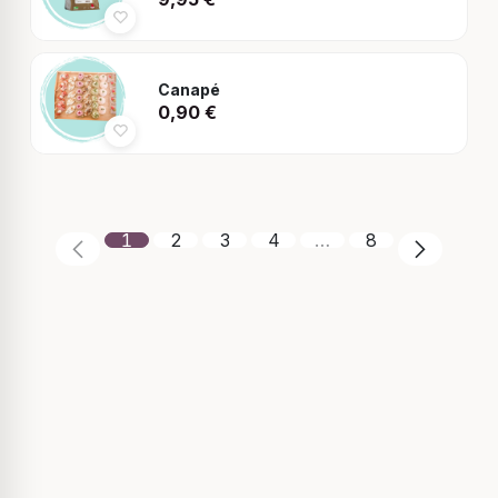
Canapé
0,90
€
1
2
3
4
…
8