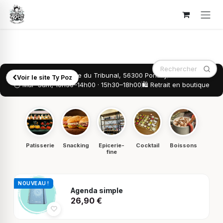
Se rendre au contenu
📍 7 Rue du Tribunal, 56300 Pontivy
Voir le site Ty Poz
🕐 Mar–Sam, 10h30–14h00 · 15h30–18h00
🛍️ Retrait en boutique
Patisserie
Snacking
Epicerie-
Cocktail
Boissons
fine
NOUVEAU !
Agenda simple
26,90
€