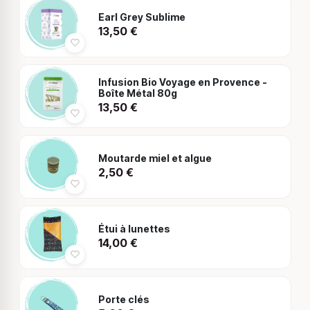
Earl Grey Sublime
13,50
€
Infusion Bio Voyage en Provence -
Boîte Métal 80g
13,50
€
Moutarde miel et algue
2,50
€
Étui à lunettes
14,00
€
Porte clés