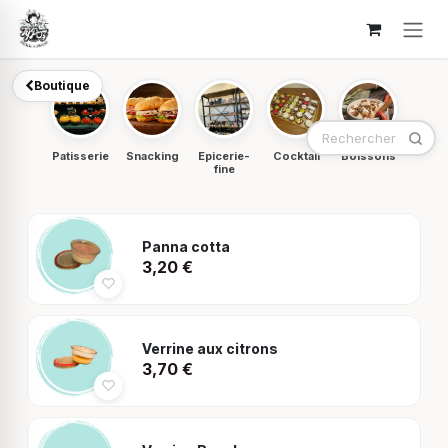
Se rendre au contenu
Boutique
Patisserie
Snacking
Epicerie-
Cocktail
Boissons
fine
Panna cotta
3,20
€
Verrine aux citrons
3,70
€