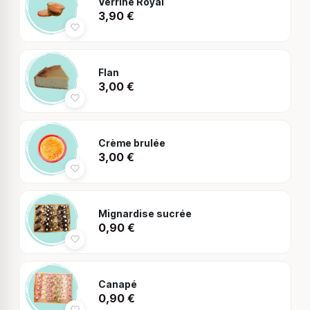
Verrine Royal
3,90
€
Flan
3,00
€
Crème brulée
3,00
€
Mignardise sucrée
0,90
€
Canapé
0,90
€