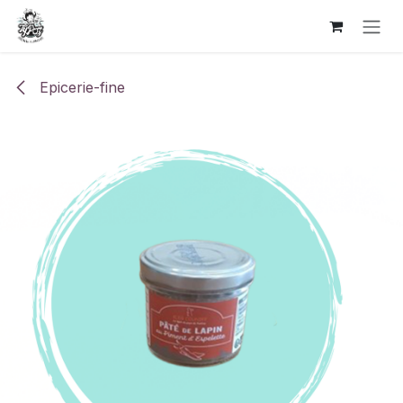
Se rendre au contenu
Epicerie-fine