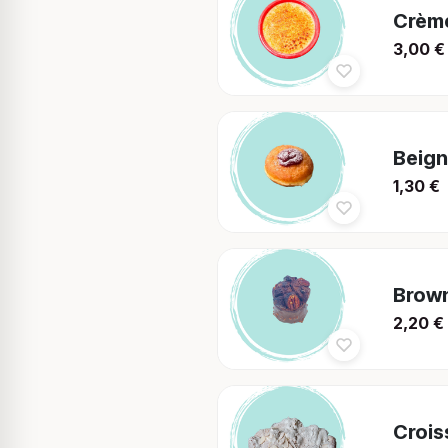
Crème
3,00
€
Beign
1,30
€
Brow
2,20
€
Crois