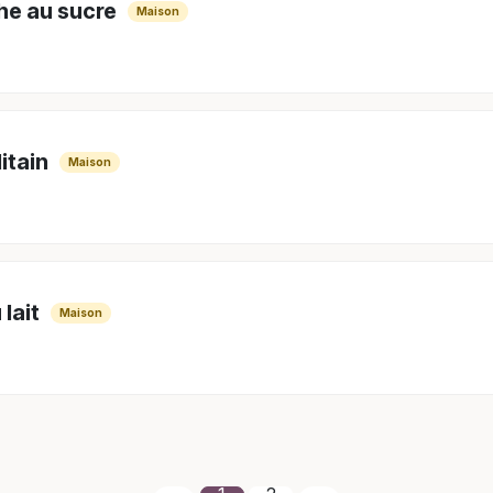
he au sucre
Maison
itain
Maison
 lait
Maison