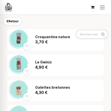
Se rendre au contenu
Retour
Croquantine nature
3,70
€
Le Gwiniz
4,90
€
Galettes bretonnes
4,30
€