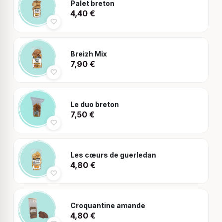
Palet breton
4,40
€
Breizh Mix
7,90
€
Le duo breton
7,50
€
Les cœurs de guerledan
4,80
€
Croquantine amande
4,80
€