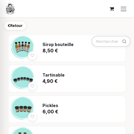
Se rendre au contenu
Retour
Sirop bouteille
8,50
€
Tartinable
4,90
€
Pickles
6,00
€