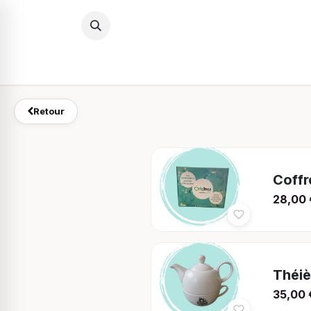
Se rendre au contenu
Retour
Coffr
28,00
Théiè
35,00