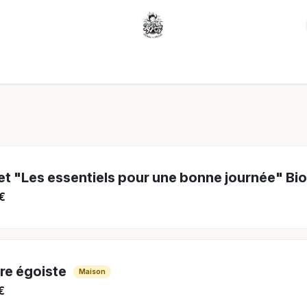
Carte du moment
Gâteaux sur mesure
et "Les essentiels pour une bonne journée" Bio
€
re égoiste
Maison
€