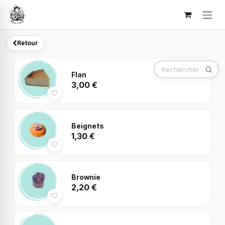
Se rendre au contenu
Retour
Flan
3,00
€
Beignets
1,30
€
Brownie
2,20
€