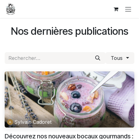
Se rendre au contenu
Nos dernières publications
Tous
Sylvain Cadoret
Découvrez nos nouveaux bocaux gourmands :