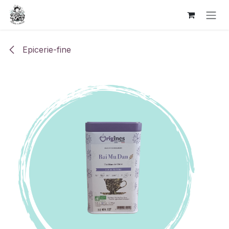
Se rendre au contenu
Epicerie-fine