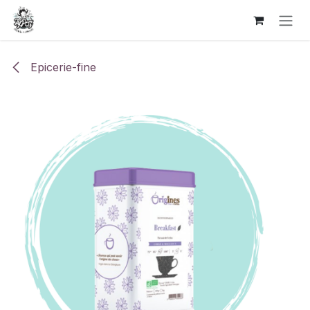
Se rendre au contenu
Epicerie-fine