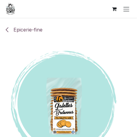
Se rendre au contenu
Epicerie-fine