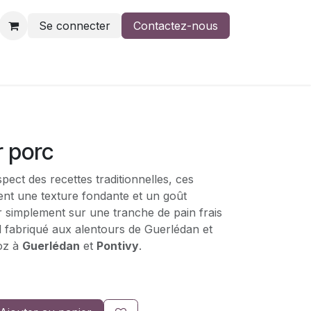
Se connecter
Contactez-nous
r porc
pect des recettes traditionnelles, ces
frent une texture fondante et un goût
 simplement sur une tranche de pain frais
cal fabriqué aux alentours de Guerlédan et
oz à
Guerlédan
et
Pontivy
.