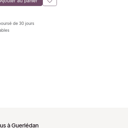
Ajouter au panier
mboursé de 30 jours
rables
us à Guerlédan