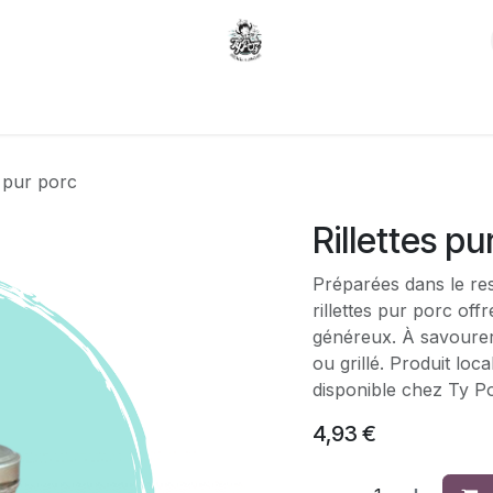
Carte du moment
Gâteaux sur mesure
s pur porc
Rillettes pu
Préparées dans le res
rillettes pur porc of
généreux. À savourer
ou grillé. Produit lo
disponible chez Ty P
4,93
€