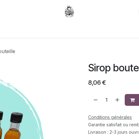
Carte du moment
Gâteaux sur mesure
uteille
Sirop boutei
8,06
€
Conditions générales
Garantie satisfait ou re
Livraison : 2-3 jours ouv