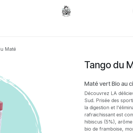
Carte du moment
Gâteaux sur mesure
du Maté
Tango du 
Maté vert Bio au ci
Découvrez LA délicie
Sud. Prisée des sporti
la digestion et l'élim
rafraichissant est co
hibiscus (5%), arôme 
bio de framboise, mo